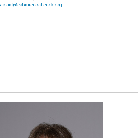
aidant@cabmrccoaticook.org