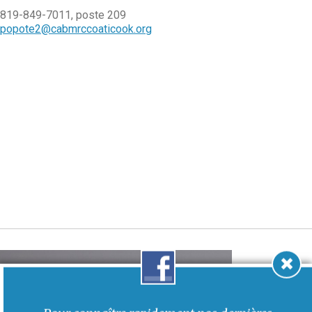
819-849-7011, poste 209
popote2@cabmrccoaticook.org
Pour connaître rapidement nos dernières
nouvelles et nos événements, aimez notre page
Facebook!
facebook.com/cabcoaticook