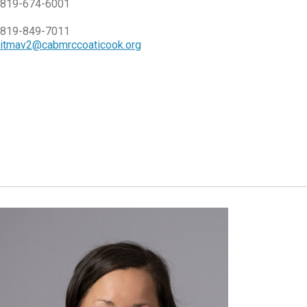
819-674-6001
819-849-7011
itmav2@cabmrccoaticook.org