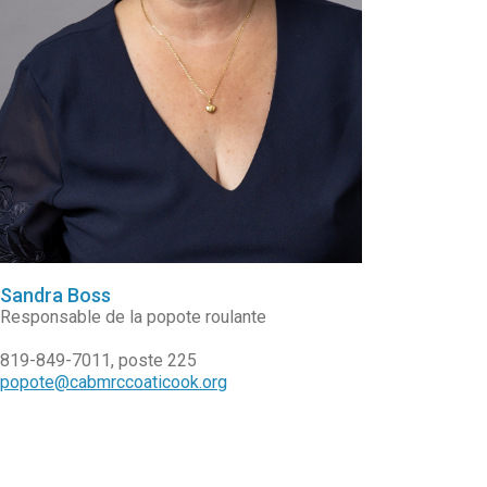
Sandra Boss
Responsable de la popote roulante
819-849-7011, poste 225
popote@cabmrccoaticook.org