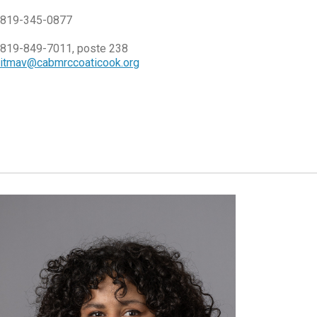
819-345-0877
819-849-7011, poste 238
itmav@cabmrccoaticook.org